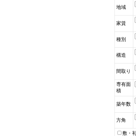
地域
家賃
種別
構造
間取り
専有面
積
築年数
方角
敷・