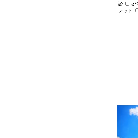
談
女
レット